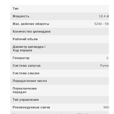
Тип
Мощность
18.4 кВт (
Мах. рабочие обороты
5200 - 5600 
Количество цилиндров
Рабочий объем
Диаметр цилиндра /
68 
Ход поршня
Генератор
12V 
Система запуска
Ручной 
Система смазки
Pre
Передаточное число
Переключение
передач
Тип управления
Рекомендуемые свечи
NGK B