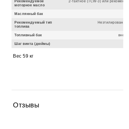
Рекомендуемое
2-тактное (TCW-3) или рекоменд
моторное масло
Маслянный бак
Рекомендуемый тип
Неэтилированный
топлива
Топливный бак
внешн
Шаг винта (дюймы)
Вес 59 кг
Отзывы