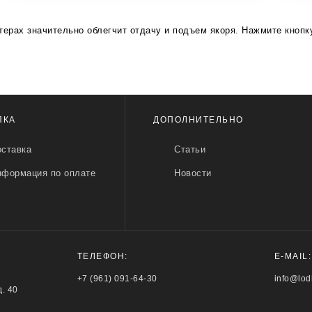
ерах значительно облегчит отдачу и подъем якоря. Нажмите кнопку 
ПКА
ДОПОЛНИТЕЛЬНО
ставка
Статьи
нформация по оплате
Новости
ТЕЛЕФОН:
E-MAIL:
+7 (961) 091-64-30
info@lod
д. 40