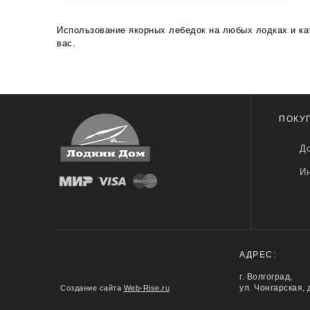
Использование якорных лебедок на любых лодках и кат
вас.
ПОКУ
До
И
АДРЕС:
г. Волгоград,
Создание сайта
Web-Rise.ru
ул. Чонгарская, 