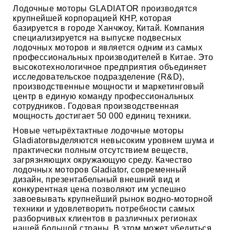
Лодочные моторы GLADIATOR производятся
крупнейшей корпорацией КНР, которая
базируется в городе Ханчжоу, Китай. Компания
специализируется на выпуске подвесных
лодочных моторов и является одним из самых
профессиональных производителей в Китае. Это
высокотехнологичное предприятия объединяет
исследовательское подразделение (R&D),
производственные мощности и маркетинговый
центр в единую команду профессиональных
сотрудников. Годовая производственная
мощность достигает 50 000 единиц техники.
Новые че­тырёхтактные лодочные моторы
Gladiatorвыделяются невысо­ким уровнем шума и
практически полным отсутствием ве­ществ,
загрязняющих окружающую среду. Качество
лодочных моторов Gladiator, современный
дизайн, презентабельный внешний вид и
конкурентная цена позволяют им успешно
завоевывать крупнейший рынок водно-моторной
техники и удовлетворить потребности самых
разборчивых клиентов в различных регионах
нашей большой страны. В этом может убедиться