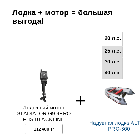
Лодка + мотор = большая
выгода!
20 л.с.
25 л.с.
30 л.с.
40 л.с.
+
Лодочный мотор
GLADIATOR G9.9PRO
FHS BLACKLINE
Надувная лодка AL
PRO-360
112400 Р