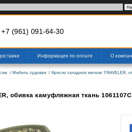
+7 (961) 091-64-30
доставке
Информация по оплате
О компа
усом
Мебель судовая
Кресло складное мягкое TRAVELER, о
ER, обивка камуфляжная ткань 1061107C