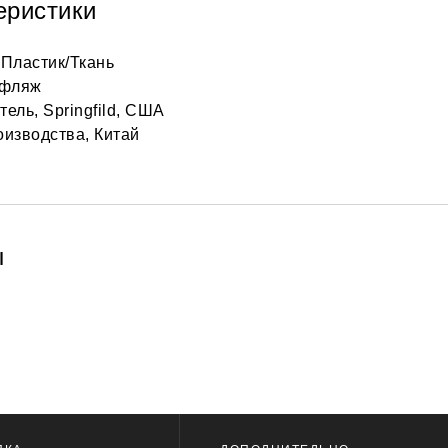
еристики
 Пластик/Ткань
уфляж
ель, Springfild, США
оизводства, Китай
ы